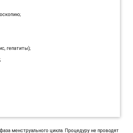
поскопию;
с, гепатиты);
;
аза менструального цикла. Процедуру не проводят